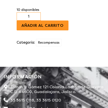
10 disponibles
AÑADIR AL CARRITO
Categoría:
Recompensas
INFORMACIÓN​
Tomás V. Gómez 121 Colonia Ladrón de Guevara
C.P. 44600, Guadalajara, Jalisco.
33 3615 0118, 33 3615 0120