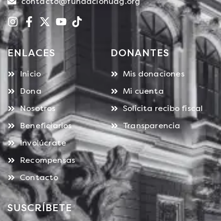
contacto@fundacionudg.org
ENLACES
DONANTES
Inicio
Mis donaciones
Dona
Mi cuenta
Nosotros
Solicita recibo fiscal
Beneficiarios
Transparencia
Involúcrate
Recompensas
Contacto
SUSCRÍBETE