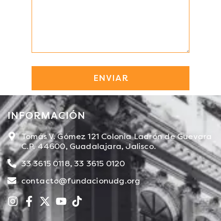
INFORMACIÓN​
Tomás V. Gómez 121 Colonia Ladrón de Guevara
C.P. 44600, Guadalajara, Jalisco.
33 3615 0118, 33 3615 0120
contacto@fundacionudg.org