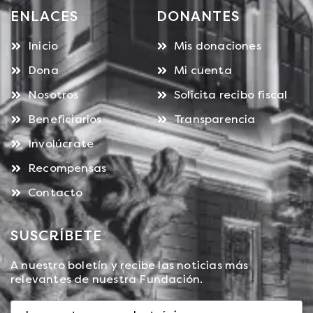
ENLACES
DONANTES
Inicio
Mis donaciones
Dona
Mi cuenta
Nosotros
Solicita recibo fiscal
Beneficiarios
Transparencia
Involúcrate
Recompensas
Contacto
SUSCRÍBETE
A nuestro boletín y recibe las noticias más
relevantes de nuestra Fundación.