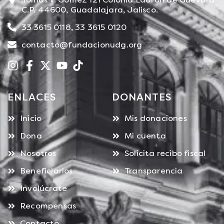
C.P. 44600, Guadalajara, Jalisco.
33 3615 0118, 33 3615 0120
contacto@fundacionudg.org
ENLACES
DONANTES
Inicio
Mis donaciones
Dona
Mi cuenta
Nosotros
Solicita recibo fiscal
Beneficiarios
Transparencia
Involúcrate
Recompensas
Contacto