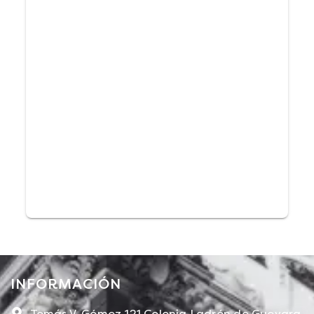
INFORMACIÓN​
Tomás V. Gómez 121 Colonia Ladrón de Guevara