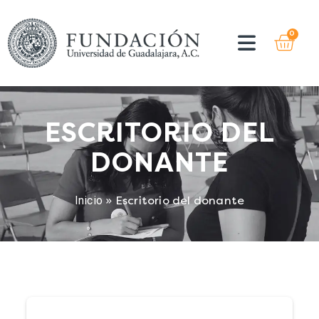
0
ESCRITORIO DEL
DONANTE
Inicio
»
Escritorio del donante