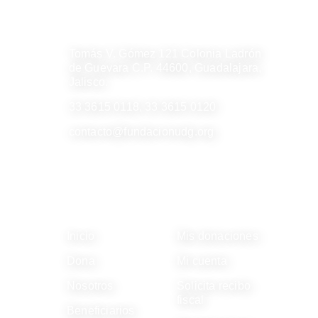
INFORMACIÓN​
Tomás V. Gómez 121 Colonia Ladrón
de Guevara C.P. 44600, Guadalajara,
Jalisco.
33 3615 0118, 33 3615 0120
contacto@fundacionudg.org
ENLACES
DONANTES
Inicio
Mis donaciones
Dona
Mi cuenta
Nosotros
Solicita recibo
fiscal
Beneficiarios